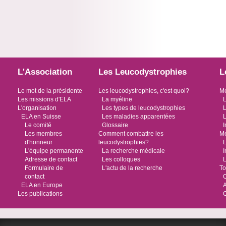
L'Association
Les Leucodystrophies
L
Le mot de la présidente
Les leucodystrophies, c'est quoi?
Me
Les missions d'ELA
La myéline
L
L'organisation
Les types de leucodystrophies
L
ELA en Suisse
Les maladies apparentées
L
Le comité
Glossaire
I
Les membres
Comment combattre les
Me
d'honneur
leucodystrophies?
L
L'équipe permanente
La recherche médicale
I
Adresse de contact
Les colloques
L
Formulaire de
L'actu de la recherche
To
contact
O
ELA en Europe
Les publications