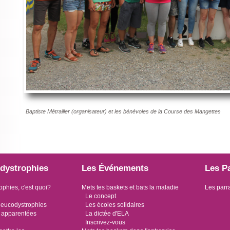
Baptiste Métrailler (organisateur) et les bénévoles de la Course des Mangettes
dystrophies
Les Événements
Les P
ophies, c'est quoi?
Mets tes baskets et bats la maladie
Les parr
Le concept
leucodystrophies
Les écoles solidaires
 apparentées
La dictée d'ELA
Inscrivez-vous