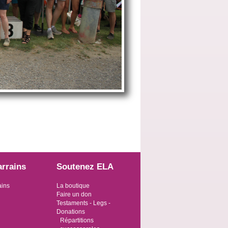
arrains
Soutenez ELA
ains
La boutique
Faire un don
Testaments - Legs -
Donations
Répartitions