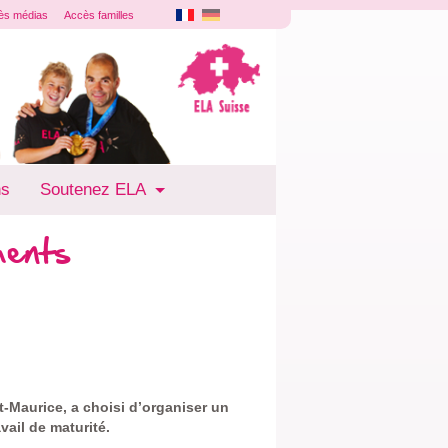
ès médias
Accès familles
ns
Soutenez ELA
ments
nt-Maurice, a choisi d’organiser un
vail de maturité.