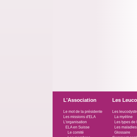
L'Association
Les Leuco
Le mot de la présidente
Les leucodystr
Les missions d'ELA
La myéline
L'organisation
Les types de 
ELA en Suisse
Les maladies
Le comité
Glossaire