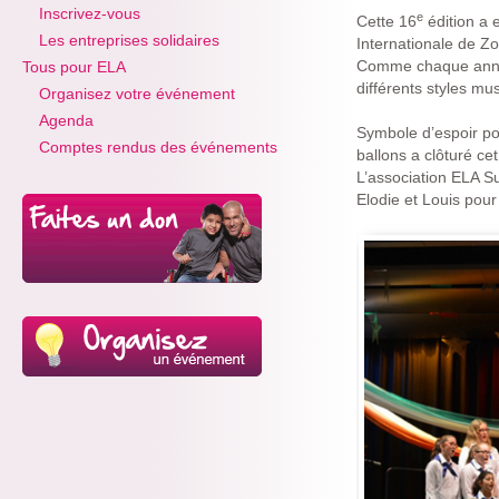
Inscrivez-vous
e
Cette 16
édition a 
Les entreprises solidaires
Internationale de Z
Comme chaque année,
Tous pour ELA
différents styles mu
Organisez votre événement
Agenda
Symbole d’espoir pou
Comptes rendus des événements
ballons a clôturé c
L’association ELA S
Elodie et Louis pour