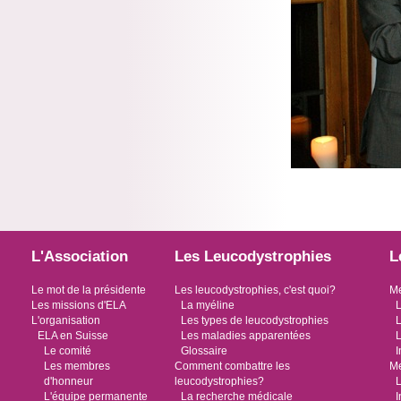
L'Association
Les Leucodystrophies
L
Le mot de la présidente
Les leucodystrophies, c'est quoi?
Me
Les missions d'ELA
La myéline
L
L'organisation
Les types de leucodystrophies
L
ELA en Suisse
Les maladies apparentées
L
Le comité
Glossaire
I
Les membres
Comment combattre les
Me
d'honneur
leucodystrophies?
L
L'équipe permanente
La recherche médicale
I