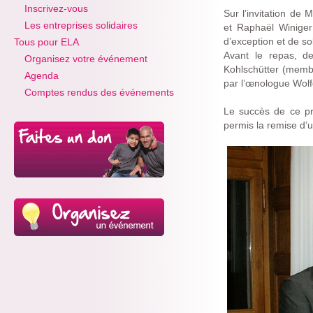
Inscrivez-vous
Sur l’invitation de
Les entreprises solidaires
et Raphaël Winiger
d’exception et de sol
Tous pour ELA
Avant le repas, de
Organisez votre événement
Kohlschütter (membr
Agenda
par l’œnologue Wolfg
Comptes rendus des événements
Le succès de ce pre
permis la remise d