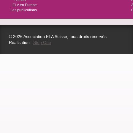
contact
O
ELA en Europe
Les publications
© 2026 Association ELA Suisse, tous droits réservés
Réalisation :
Step One