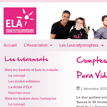
Accueil
L'Association
Les Leucodystrophies
Comptes
Les événements
Mets tes baskets et bats la maladie
Pura Vi
Le concept
Les écoles solidaires
La dictée d'ELA
1 décembre 201
Inscrivez-vous
Le duo guitare-voi
Mets tes baskets dans l'entreprise
Suisse le 30 novem
Le concept
Noël de La Grange 