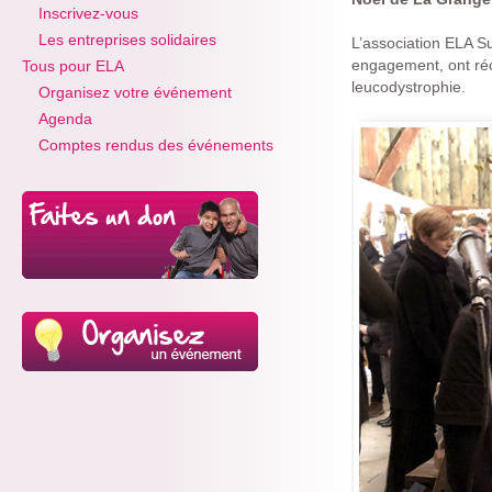
Inscrivez-vous
Les entreprises solidaires
L’association ELA S
engagement, ont réco
Tous pour ELA
leucodystrophie.
Organisez votre événement
Agenda
Comptes rendus des événements