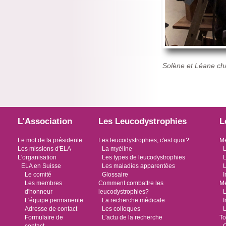
Solène et Léane ch
L'Association
Les Leucodystrophies
L
Le mot de la présidente
Les leucodystrophies, c'est quoi?
Me
Les missions d'ELA
La myéline
L
L'organisation
Les types de leucodystrophies
L
ELA en Suisse
Les maladies apparentées
L
Le comité
Glossaire
I
Les membres
Comment combattre les
Me
d'honneur
leucodystrophies?
L
L'équipe permanente
La recherche médicale
I
Adresse de contact
Les colloques
L
Formulaire de
L'actu de la recherche
To