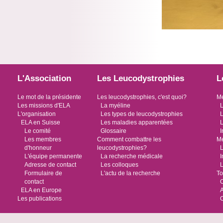
L'Association
Les Leucodystrophies
L
Le mot de la présidente
Les leucodystrophies, c'est quoi?
Me
Les missions d'ELA
La myéline
L
L'organisation
Les types de leucodystrophies
L
ELA en Suisse
Les maladies apparentées
L
Le comité
Glossaire
I
Les membres
Comment combattre les
Me
d'honneur
leucodystrophies?
L
L'équipe permanente
La recherche médicale
I
Adresse de contact
Les colloques
L
Formulaire de
L'actu de la recherche
To
contact
O
ELA en Europe
Les publications