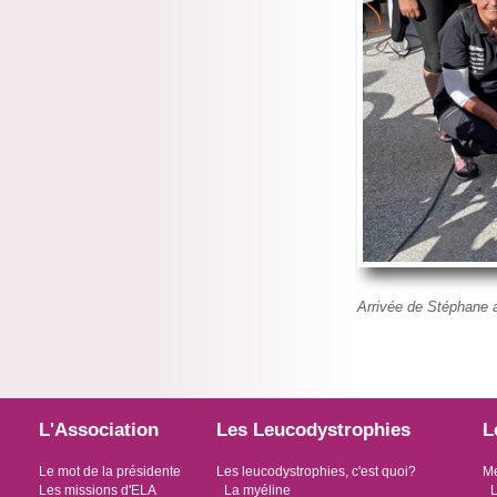
Arrivée de Stéphane a
L'Association
Les Leucodystrophies
L
Le mot de la présidente
Les leucodystrophies, c'est quoi?
Me
Les missions d'ELA
La myéline
L