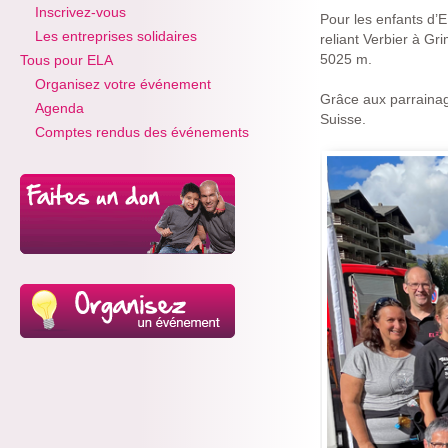
Inscrivez-vous
Pour les enfants d’E
Les entreprises solidaires
reliant Verbier à Gr
5025 m.
Tous pour ELA
Organisez votre événement
Grâce aux parrainag
Agenda
Suisse.
Comptes rendus des événements