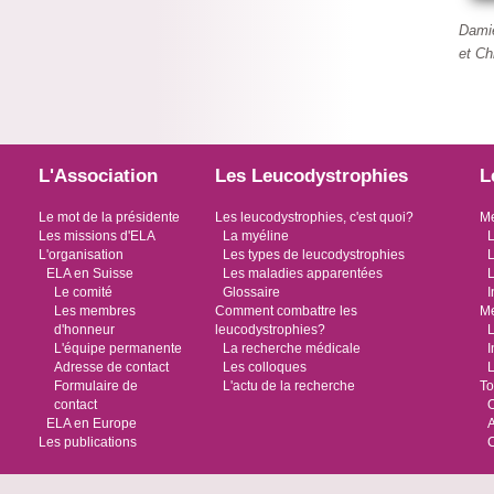
Damie
et
Chr
L'Association
Les Leucodystrophies
L
Le mot de la présidente
Les leucodystrophies, c'est quoi?
Me
Les missions d'ELA
La myéline
L
L'organisation
Les types de leucodystrophies
L
ELA en Suisse
Les maladies apparentées
L
Le comité
Glossaire
I
Les membres
Comment combattre les
Me
d'honneur
leucodystrophies?
L
L'équipe permanente
La recherche médicale
I
Adresse de contact
Les colloques
L
Formulaire de
L'actu de la recherche
To
contact
O
ELA en Europe
Les publications