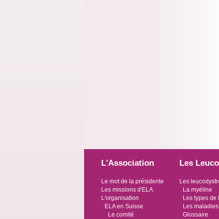
L'Association
Les Leuco
Le mot de la présidente
Les leucodystr
Les missions d'ELA
La myéline
L'organisation
Les types de 
ELA en Suisse
Les maladies
Le comité
Glossaire