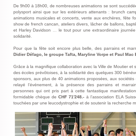
De 9h00 à 18h00, de nombreuses animations se sont succédées 
polysport ainsi que sur les extérieurs attenants : brunch c
animations musicales et concerts, vente aux enchères, fête f
show de french cancan, ateliers divers, lâcher de ballons, bap
et Harley Davidson … le tout pour une extraordinaire journée
solidarité.
Pour que la fête soit encore plus belle, des parrains et mar
Didier Défago, le groupe Tafta, Maryline Vorpe et Paul Mac
Grâce à la magnifique collaboration avec la Ville de Moutier et s
des écoles prévôtoises, à la solidarité des quelques 300 bénévo
sponsors, aux plus de 40 animations proposées, aux sociétés e
relayé l’événement, à la présence des parrains et marrai
personnes qui ont pris part à cette fantastique manifestati
formidable chèque de
CHF 71'248.-
à l’association ELA Suisse
touchées par une leucodystrophie et de soutenir la recherche m