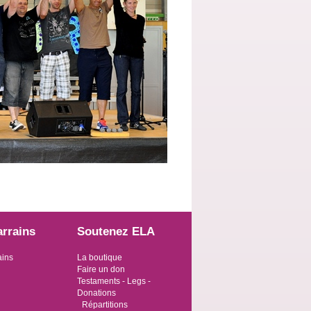
arrains
Soutenez ELA
ains
La boutique
Faire un don
Testaments - Legs -
Donations
Répartitions