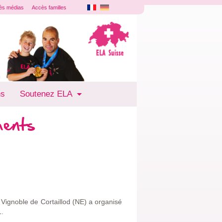
ès médias
Accès familles
ns
Soutenez ELA
ments
Vignoble de Cortaillod (NE) a organisé
1.