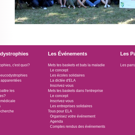
dystrophies
Les Événements
Les P
ophies, c'est quoi?
Mets tes baskets et bats la maladie
Les parr
Le concept
leucodystrophies
Les écoles solidaires
 apparentées
La dictée d'ELA
Inscrivez-vous
ttre les
Mets tes baskets dans l'entreprise
ies?
Le concept
 médicale
Inscrivez-vous
s
Les entreprises solidaires
recherche
Tous pour ELA
Organisez votre événement
Agenda
Comptes rendus des événements