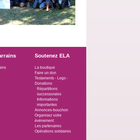
arrains
Soutenez ELA
ains
La boutique
Faire un don
Testaments - Legs -
Donations
Répartitions
successorales
Informations
importantes
Annonces-bouchon
Organisez votre
événement
Les partenaires
Opérations solidaires