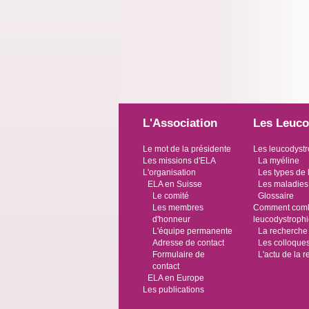
L'Association
Les Leuco
Le mot de la présidente
Les leucodystr
Les missions d'ELA
La myéline
L'organisation
Les types de 
ELA en Suisse
Les maladies
Le comité
Glossaire
Les membres
Comment comba
d'honneur
leucodystroph
L'équipe permanente
La recherche
Adresse de contact
Les colloque
Formulaire de
L'actu de la 
contact
ELA en Europe
Les publications