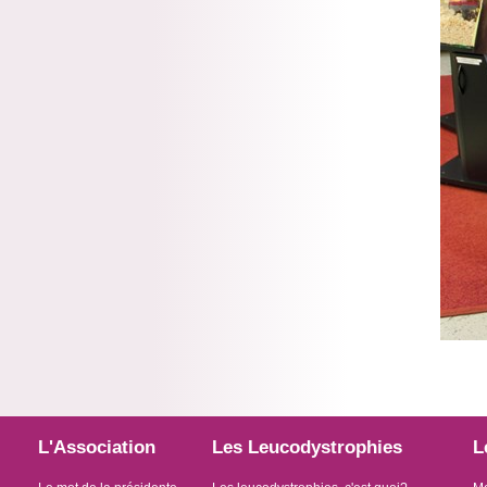
L'Association
Les Leucodystrophies
L