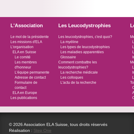
L'Association
Les Leucodystrophies
L
Le mot de la présidente
Les leucodystrophies, c'est quoi?
Me
Les missions d'ELA
La myéline
L
L'organisation
Les types de leucodystrophies
L
ELA en Suisse
Les maladies apparentées
L
Le comité
Glossaire
I
Les membres
Comment combattre les
Me
d'honneur
leucodystrophies?
L
L'équipe permanente
La recherche médicale
I
Adresse de contact
Les colloques
L
Formulaire de
L'actu de la recherche
To
contact
O
ELA en Europe
Les publications
© 2026 Association ELA Suisse, tous droits réservés
Réalisation :
Step One