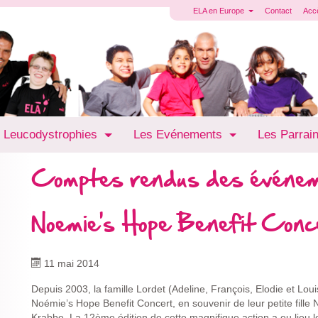
ELA en Europe
Contact
Acc
 Leucodystrophies
Les Evénements
Les Parrai
Comptes rendus des événe
Noemie's Hope Benefit Conc
11 mai 2014
Depuis 2003, la famille Lordet (Adeline, François, Elodie et L
Noémie’s Hope Benefit Concert, en souvenir de leur petite fill
Krabbe. La 12ème édition de cette magnifique action a eu lieu 