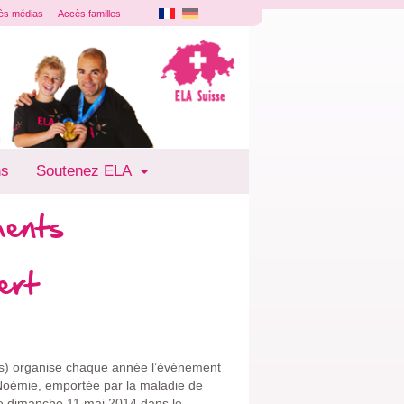
ès médias
Accès familles
ns
Soutenez ELA
ments
ert
ouis) organise chaque année l’événement
e Noémie, emportée par la maladie de
le dimanche 11 mai 2014 dans le