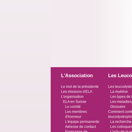
L'Association
Les Leuco
Le mot de la présidente
Les leucodystr
Les missions d'ELA
La myéline
L'organisation
Les types de 
ELA en Suisse
Les maladies
Le comité
Glossaire
Les membres
Comment comba
d'honneur
leucodystroph
L'équipe permanente
La recherche
Adresse de contact
Les colloque
Formulaire de
L'actu de la 