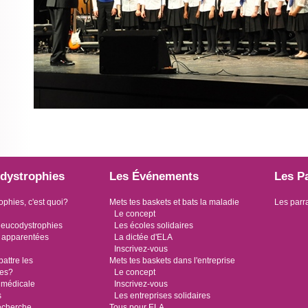
dystrophies
Les Événements
Les P
ophies, c'est quoi?
Mets tes baskets et bats la maladie
Les parr
Le concept
leucodystrophies
Les écoles solidaires
 apparentées
La dictée d'ELA
Inscrivez-vous
ttre les
Mets tes baskets dans l'entreprise
ies?
Le concept
 médicale
Inscrivez-vous
s
Les entreprises solidaires
recherche
Tous pour ELA