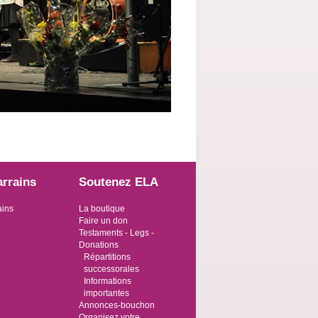
arrains
Soutenez ELA
ains
La boutique
Faire un don
Testaments - Legs -
Donations
Répartitions
successorales
Informations
importantes
Annonces-bouchon
Organisez votre