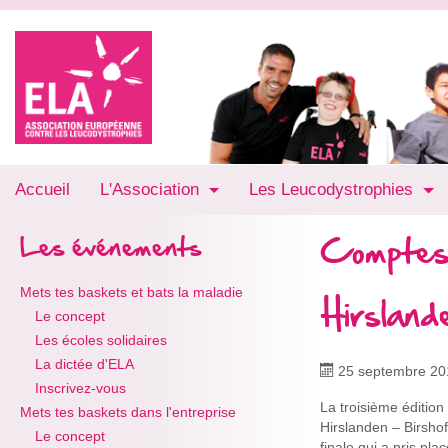
Accueil
L'Association
Les Leucodystrophies
Comptes
Les événements
Mets tes baskets et bats la maladie
Hirsland
Le concept
Les écoles solidaires
La dictée d'ELA
25 septembre 20
Inscrivez-vous
La troisième édition
Mets tes baskets dans l'entreprise
Hirslanden – Birsho
Le concept
finale qui a pris pl