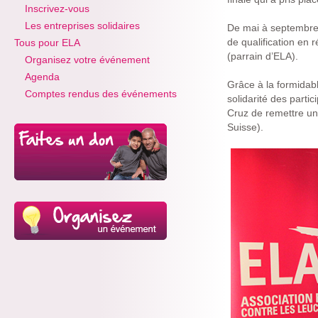
Inscrivez-vous
Les entreprises solidaires
De mai à septembre, 
de qualification en 
Tous pour ELA
(parrain d’ELA).
Organisez votre événement
Agenda
Grâce à la formidabl
Comptes rendus des événements
solidarité des parti
Cruz de remettre un
Suisse).