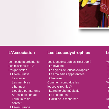
L'Association
Les Leucodystrophies
L
Le mot de la présidente
Les leucodystrophies, c'est quoi?
Me
Les missions d'ELA
La myéline
L
L'organisation
Les types de leucodystrophies
L
ELA en Suisse
Les maladies apparentées
L
Le comité
Glossaire
I
Les membres
Comment combattre les
Me
d'honneur
leucodystrophies?
L
L'équipe permanente
La recherche médicale
I
Adresse de contact
Les colloques
L
Formulaire de
L'actu de la recherche
To
contact
O
ELA en Europe