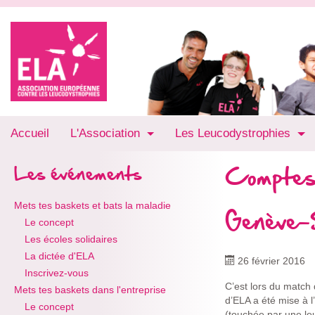
Accueil
L'Association
Les Leucodystrophies
Comptes
Les événements
Mets tes baskets et bats la maladie
Genève-
Le concept
Les écoles solidaires
La dictée d'ELA
26 février 2016
Inscrivez-vous
C’est lors du match
Mets tes baskets dans l'entreprise
d’ELA a été mise à 
Le concept
(touchée par une leu