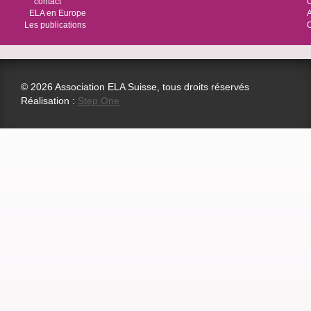
contact
O
ELA en Europe
Les publications
© 2026 Association ELA Suisse, tous droits réservés
Réalisation :
Step One