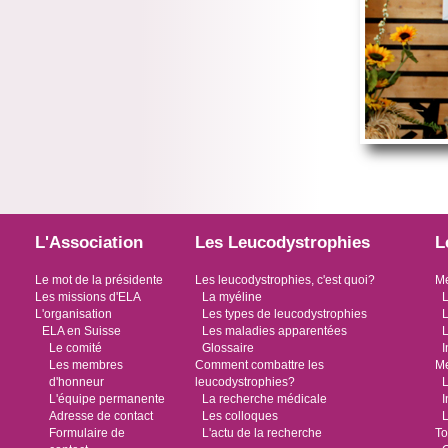
L'Association
Les Leucodystrophies
L
Le mot de la présidente
Les leucodystrophies, c'est quoi?
Me
Les missions d'ELA
La myéline
L
L'organisation
Les types de leucodystrophies
L
ELA en Suisse
Les maladies apparentées
L
Le comité
Glossaire
I
Les membres
Comment combattre les
Me
d'honneur
leucodystrophies?
L
L'équipe permanente
La recherche médicale
I
Adresse de contact
Les colloques
L
Formulaire de
L'actu de la recherche
To