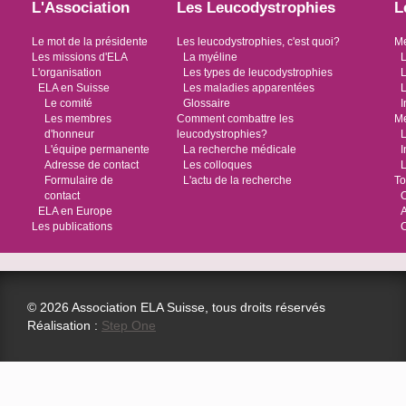
L'Association
Les Leucodystrophies
L
Le mot de la présidente
Les leucodystrophies, c'est quoi?
Me
Les missions d'ELA
La myéline
L
L'organisation
Les types de leucodystrophies
L
ELA en Suisse
Les maladies apparentées
L
Le comité
Glossaire
I
Les membres
Comment combattre les
Me
d'honneur
leucodystrophies?
L
L'équipe permanente
La recherche médicale
I
Adresse de contact
Les colloques
L
Formulaire de
L'actu de la recherche
To
contact
O
ELA en Europe
Les publications
© 2026 Association ELA Suisse, tous droits réservés
Réalisation :
Step One