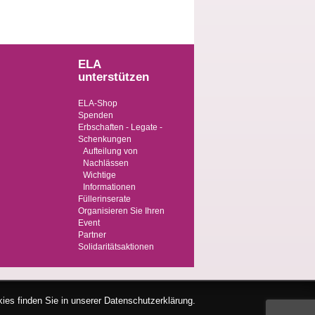
ELA
unterstützen
ELA-Shop
Spenden
Erbschaften - Legate -
Schenkungen
Aufteilung von
Nachlässen
Wichtige
Informationen
Füllerinserate
Organisieren Sie Ihren
Event
Partner
Solidaritätsaktionen
ies finden Sie in unserer Datenschutzerklärung.