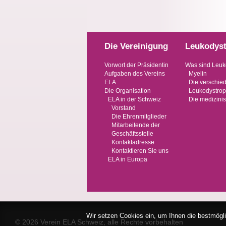
Die Vereinigung
Leukodyst
Vorwort der Präsidentin
Was sind Leuk
Aufgaben des Vereins
Myelin
ELA
Die verschie
Die Organisation
Leukodystrop
ELA in der Schweiz
Die medizini
Vorstand
Die Ehrenmitglieder
Mitarbeitende der
Geschäftsstelle
Kontaktadresse
Kontaktieren Sie uns
ELA in Europa
Wir setzen Cookies ein, um Ihnen die bestmögli
© 2026 Verein ELA Schweiz, alle Rechte vorbehalten