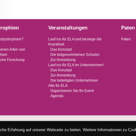
rophien
Veranstaltungen
Paten
odystrophien?
Lauf los für ELA und besiege die
Paten
Krankheit
denen Arten von
Das Konzept
hien
Die teilgenommenen Schulen
sche Forschung
Zur Anmeldung
Lauf los für ELA im Unternehmen!
Das Konzept
Zur Anmeldung
Die beteiligten Unternehmen
Alle für ELA
Organisieren Sie Ihr Event
Agenda
che Erfahrung auf unserer Webseite zu bieten. Weitere Informationen zu Cook