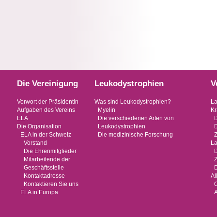
Die Vereinigung
Leukodystrophien
V
Vorwort der Präsidentin
Was sind Leukodystrophien?
La
Aufgaben des Vereins
Myelin
Kr
ELA
Die verschiedenen Arten von
Die Organisation
Leukodystrophien
ELA in der Schweiz
Die medizinische Forschung
Vorstand
La
Die Ehrenmitglieder
Mitarbeitende der
Geschäftsstelle
D
Kontaktadresse
Al
Kontaktieren Sie uns
O
ELA in Europa