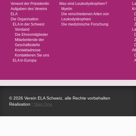
Vorwort der Präsidentin
Was sind Leukodystrophien?
La
Aufgaben des Vereins
Myelin
Kr
ELA
Die verschiedenen Arten von
Die Organisation
Leukodystrophien
ELA in der Schweiz
Die medizinische Forschung
Vorstand
La
Die Ehrenmitglieder
Mitarbeitende der
Geschäftsstelle
D
Kontaktadresse
Al
Kontaktieren Sie uns
O
ELA in Europa
© 2026 Verein ELA Schweiz, alle Rechte vorbehalten
Réalisation :
Step One