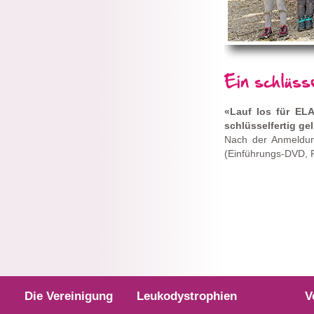
Ein schlüss
«Lauf los für ELA
schlüsselfertig gel
Nach der Anmeldung
(Einführungs-DVD, 
Die Vereinigung
Leukodystrophien
V