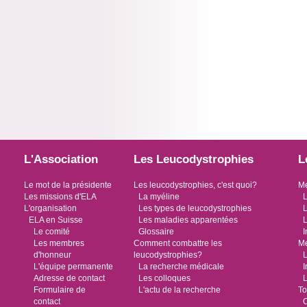
L'Association
Les Leucodystrophies
L
Le mot de la présidente
Les leucodystrophies, c'est quoi?
Me
Les missions d'ELA
La myéline
L
L'organisation
Les types de leucodystrophies
L
ELA en Suisse
Les maladies apparentées
L
Le comité
Glossaire
I
Les membres
Comment combattre les
Me
d'honneur
leucodystrophies?
L
L'équipe permanente
La recherche médicale
I
Adresse de contact
Les colloques
L
Formulaire de
L'actu de la recherche
To
contact
O