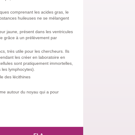
ques comprenant les acides gras, le
 substances huileuses ne se mélangent
leur jaune, présent dans les ventricules
le grâce à un prélèvement par
s, très utile pour les chercheurs. Ils
ndant les créer en laboratoire en
ellules sont pratiquement immortelles,
s les lymphocytes).
le des lécithines
lasme autour du noyau qui a pour