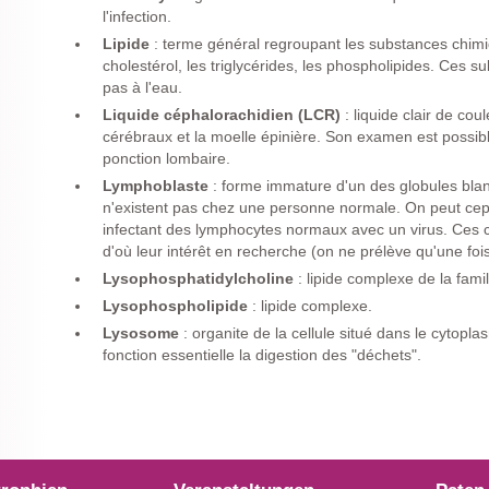
l'infection.
Lipide
: terme général regroupant les substances chimi
cholestérol, les triglycérides, les phospholipides. Ces
pas à l'eau.
Liquide céphalorachidien (LCR)
: liquide clair de cou
cérébraux et la moelle épinière. Son examen est possib
ponction lombaire.
Lymphoblaste
: forme immature d'un des globules blanc
n'existent pas chez une personne normale. On peut cepe
infectant des lymphocytes normaux avec un virus. Ces c
d'où leur intérêt en recherche (on ne prélève qu'une foi
Lysophosphatidylcholine
: lipide complexe de la famil
Lysophospholipide
: lipide complexe.
Lysosome
: organite de la cellule situé dans le cytop
fonction essentielle la digestion des "déchets".