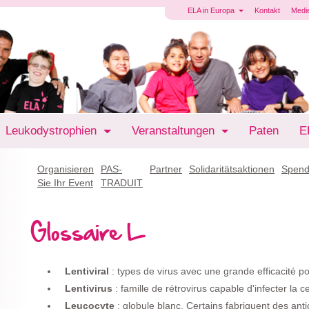
ELA in Europa
Kontakt
Medi
Leukodystrophien
Veranstaltungen
Paten
E
Organisieren
PAS-
Partner
Solidaritätsaktionen
Spen
Sie Ihr Event
TRADUIT
Glossaire L
Lentiviral
: types de virus avec une grande efficacité po
Lentivirus
: famille de rétrovirus capable d'infecter la c
Leucocyte
: globule blanc. Certains fabriquent des anti