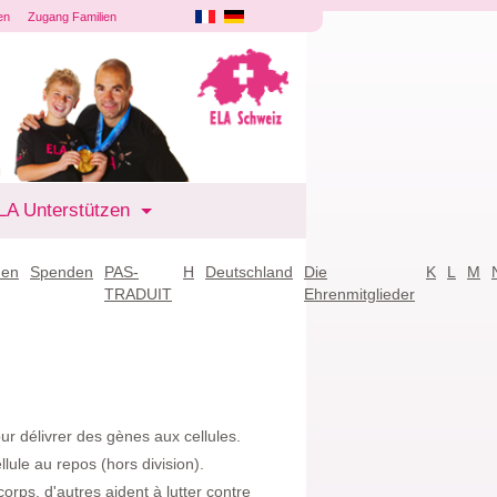
en
Zugang Familien
LA Unterstützen
den
Spenden
PAS-
H
Deutschland
Die
K
L
M
TRADUIT
Ehrenmitglieder
ur délivrer des gènes aux cellules.
ellule au repos (hors division).
corps, d'autres aident à lutter contre