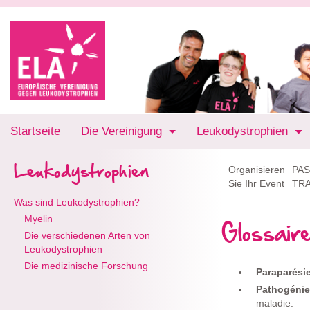
Startseite
Die Vereinigung
Leukodystrophien
Leukodystrophien
Organisieren
PAS
Sie Ihr Event
TR
Was sind Leukodystrophien?
Myelin
Glossair
Die verschiedenen Arten von
Leukodystrophien
Die medizinische Forschung
Paraparési
Pathogéni
maladie.