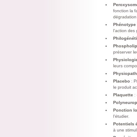
Peroxyso
fonction la 
dégradation
Phénotype
l'action des
Philogénét
Phospholi
préserver leu
Physiologi
leurs compo
Physiopat
Placebo
: 
le produit act
Plaquette
:
Polyneurop
Ponction l
l'étudier.
Potentiels
à une stimul