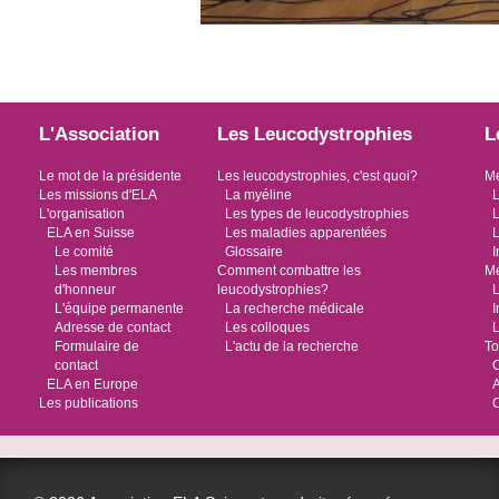
L'Association
Les Leucodystrophies
L
Le mot de la présidente
Les leucodystrophies, c'est quoi?
Me
Les missions d'ELA
La myéline
L
L'organisation
Les types de leucodystrophies
L
ELA en Suisse
Les maladies apparentées
L
Le comité
Glossaire
I
Les membres
Comment combattre les
Me
d'honneur
leucodystrophies?
L
L'équipe permanente
La recherche médicale
I
Adresse de contact
Les colloques
L
Formulaire de
L'actu de la recherche
To
contact
O
ELA en Europe
Les publications