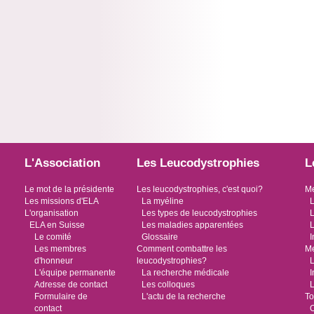
L'Association
Les Leucodystrophies
L
Le mot de la présidente
Les leucodystrophies, c'est quoi?
Me
Les missions d'ELA
La myéline
L
L'organisation
Les types de leucodystrophies
L
ELA en Suisse
Les maladies apparentées
L
Le comité
Glossaire
I
Les membres
Comment combattre les
Me
d'honneur
leucodystrophies?
L
L'équipe permanente
La recherche médicale
I
Adresse de contact
Les colloques
L
Formulaire de
L'actu de la recherche
To
contact
O