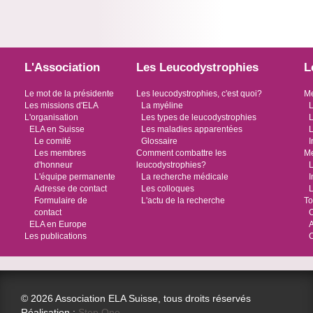
L'Association
Les Leucodystrophies
L
Le mot de la présidente
Les leucodystrophies, c'est quoi?
Me
Les missions d'ELA
La myéline
L
L'organisation
Les types de leucodystrophies
L
ELA en Suisse
Les maladies apparentées
L
Le comité
Glossaire
I
Les membres
Comment combattre les
Me
d'honneur
leucodystrophies?
L
L'équipe permanente
La recherche médicale
I
Adresse de contact
Les colloques
L
Formulaire de
L'actu de la recherche
To
contact
O
ELA en Europe
Les publications
© 2026 Association ELA Suisse, tous droits réservés
Réalisation :
Step One