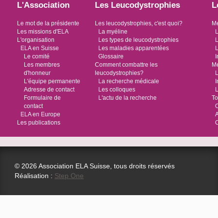
L'Association
Les Leucodystrophies
L
Le mot de la présidente
Les leucodystrophies, c'est quoi?
Me
Les missions d'ELA
La myéline
L
L'organisation
Les types de leucodystrophies
L
ELA en Suisse
Les maladies apparentées
L
Le comité
Glossaire
I
Les membres
Comment combattre les
Me
d'honneur
leucodystrophies?
L
L'équipe permanente
La recherche médicale
I
Adresse de contact
Les colloques
L
Formulaire de
L'actu de la recherche
To
contact
O
ELA en Europe
Les publications
© 2026 Association ELA Suisse, tous droits réservés
Réalisation :
Step One