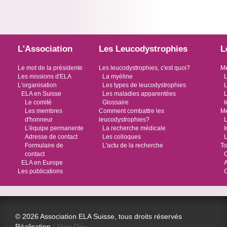
L'Association
Les Leucodystrophies
L
Le mot de la présidente
Les leucodystrophies, c'est quoi?
Me
Les missions d'ELA
La myéline
L
L'organisation
Les types de leucodystrophies
L
ELA en Suisse
Les maladies apparentées
L
Le comité
Glossaire
I
Les membres
Comment combattre les
Me
d'honneur
leucodystrophies?
L
L'équipe permanente
La recherche médicale
I
Adresse de contact
Les colloques
L
Formulaire de
L'actu de la recherche
To
contact
O
ELA en Europe
Les publications
© 2026 Association ELA Suisse, tous droits réservés
Réalisation :
Step One