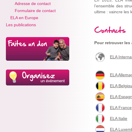
En 2015, ELA Inte
Adresse de contact
l’ensemble des stru
Formulaire de contact
ultime : vaincre les
ELA en Europe
Les publications
Contacts
Pour retrouver les
ELA Interna
ELA Allema
ELA Belgiq
ELA Espag
ELA France
ELA Italie
ELA Luxem