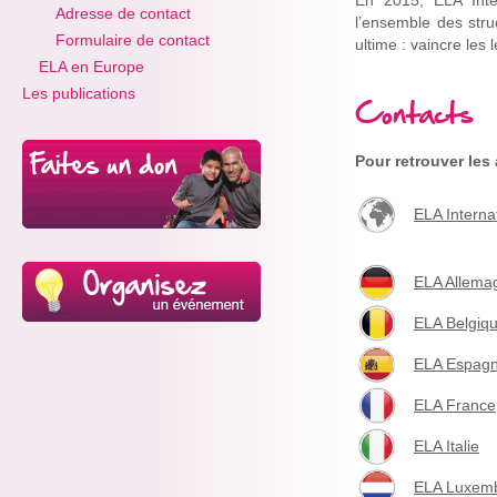
En 2015, ELA Inte
Adresse de contact
l’ensemble des stru
Formulaire de contact
ultime : vaincre les
ELA en Europe
Les publications
Contacts
Pour retrouver les
ELA Interna
ELA Allema
ELA Belgiq
ELA Espag
ELA France
ELA Italie
ELA Luxem