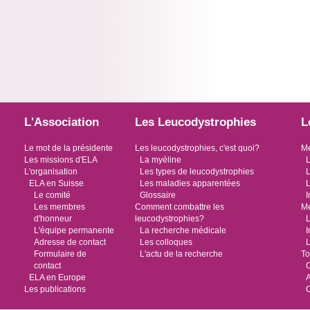
L'Association
Les Leucodystrophies
L
Le mot de la présidente
Les leucodystrophies, c'est quoi?
Me
Les missions d'ELA
La myéline
L
L'organisation
Les types de leucodystrophies
L
ELA en Suisse
Les maladies apparentées
L
Le comité
Glossaire
I
Les membres
Comment combattre les
Me
d'honneur
leucodystrophies?
L
L'équipe permanente
La recherche médicale
I
Adresse de contact
Les colloques
L
Formulaire de
L'actu de la recherche
To
contact
O
ELA en Europe
Les publications