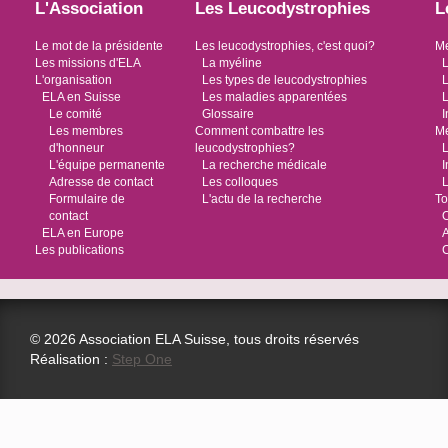
L'Association
Les Leucodystrophies
L
Le mot de la présidente
Les leucodystrophies, c'est quoi?
Me
Les missions d'ELA
La myéline
L
L'organisation
Les types de leucodystrophies
L
ELA en Suisse
Les maladies apparentées
L
Le comité
Glossaire
I
Les membres
Comment combattre les
Me
d'honneur
leucodystrophies?
L
L'équipe permanente
La recherche médicale
I
Adresse de contact
Les colloques
L
Formulaire de
L'actu de la recherche
To
contact
O
ELA en Europe
Les publications
© 2026 Association ELA Suisse, tous droits réservés
Réalisation :
Step One