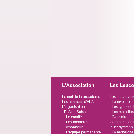
L'Association
Les Leuco
Le mot de la présidente
Les leucodystr
Les missions d'ELA
La myéline
L'organisation
Les types de 
ELA en Suisse
Les maladies
Le comité
Glossaire
Les membres
Comment comba
d'honneur
leucodystroph
L'équipe permanente
La recherche