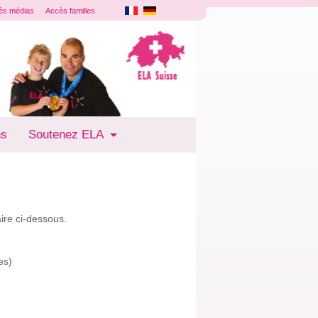
ès médias
Accès familles
ns
Soutenez ELA
ire ci-dessous.
es)