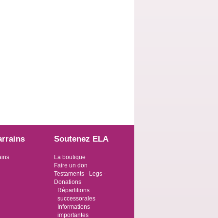
arrains
Soutenez ELA
ains
La boutique
Faire un don
Testaments - Legs -
Donations
Répartitions
successorales
Informations
importantes