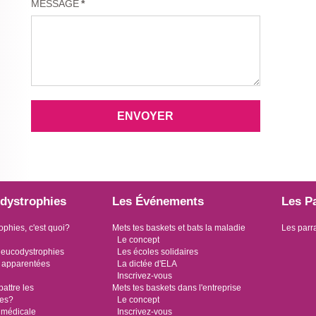
MESSAGE
*
ENVOYER
dystrophies
Les Événements
Les P
ophies, c'est quoi?
Mets tes baskets et bats la maladie
Les parr
Le concept
leucodystrophies
Les écoles solidaires
 apparentées
La dictée d'ELA
Inscrivez-vous
ttre les
Mets tes baskets dans l'entreprise
ies?
Le concept
 médicale
Inscrivez-vous