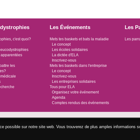
dystrophies
Les Événements
Les P
ophies, c'est quoi?
Mets tes baskets et bats la maladie
Les parr
Le concept
leucodystrophies
Les écoles solidaires
 apparentées
La dictée d'ELA
Inscrivez-vous
ttre les
Mets tes baskets dans l'entreprise
ies?
Le concept
 médicale
Inscrivez-vous
s
Les entreprises solidaires
recherche
Tous pour ELA
Organisez votre événement
Agenda
Comptes rendus des événements
ence possible sur notre site web. Vous trouverez de plus amples informations s