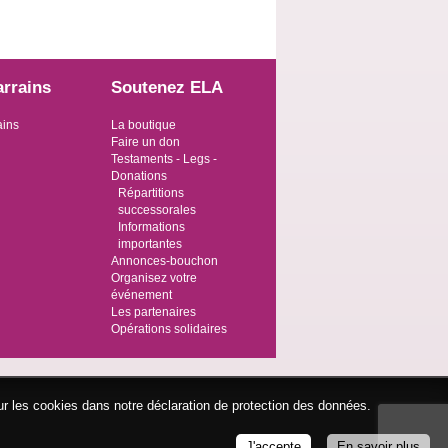
arrains
Soutenez ELA
ains
La boutique
Faire un don
Testaments - Legs -
Donations
Répartitions
successorales
Informations
importantes
Annonces-bouchon
Organisez votre
événement
Les partenaires
Opérations solidaires
ur les cookies dans notre déclaration de protection des données.
J'accepte
En savoir plus