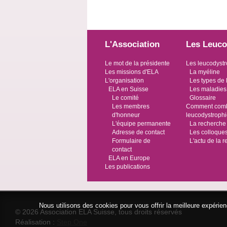
L'Association
Les Leuco
Le mot de la présidente
Les leucodystr
Les missions d'ELA
La myéline
L'organisation
Les types de 
ELA en Suisse
Les maladies
Le comité
Glossaire
Les membres
Comment comba
d'honneur
leucodystroph
L'équipe permanente
La recherche
Adresse de contact
Les colloque
Formulaire de
L'actu de la 
contact
ELA en Europe
Les publications
Nous utilisons des cookies pour vous offrir la meilleure expéri
© 2026 Association ELA Suisse, tous droits réservés
Réalisation :
Step One