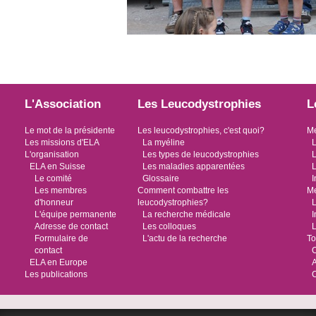
L'Association
Les Leucodystrophies
L
Le mot de la présidente
Les leucodystrophies, c'est quoi?
Me
Les missions d'ELA
La myéline
L
L'organisation
Les types de leucodystrophies
L
ELA en Suisse
Les maladies apparentées
L
Le comité
Glossaire
I
Les membres
Comment combattre les
Me
d'honneur
leucodystrophies?
L
L'équipe permanente
La recherche médicale
I
Adresse de contact
Les colloques
L
Formulaire de
L'actu de la recherche
To
contact
O
ELA en Europe
Les publications