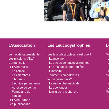
L'Association
Les Leucodystrophies
L
Le mot de la présidente
Les leucodystrophies, c'est quoi?
Me
Les missions d'ELA
La myéline
L
L'organisation
Les types de leucodystrophies
L
ELA en Suisse
Les maladies apparentées
L
Le comité
Glossaire
I
Les membres
Comment combattre les
Me
d'honneur
leucodystrophies?
L
L'équipe permanente
La recherche médicale
I
Adresse de contact
Les colloques
L
Formulaire de
L'actu de la recherche
To
contact
O
ELA en Europe
Les publications