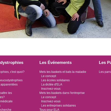
dystrophies
Les Événements
Les P
ophies, c'est quoi?
Mets tes baskets et bats la maladie
Les parr
Le concept
leucodystrophies
Les écoles solidaires
 apparentées
La dictée d'ELA
Inscrivez-vous
ttre les
Mets tes baskets dans l'entreprise
ies?
Le concept
 médicale
Inscrivez-vous
s
Les entreprises solidaires
recherche
Tous pour ELA