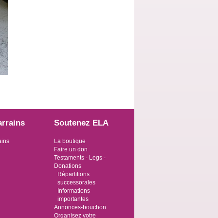
arrains
Soutenez ELA
ains
La boutique
Faire un don
Testaments - Legs -
Donations
Répartitions
successorales
Informations
importantes
Annonces-bouchon
Organisez votre