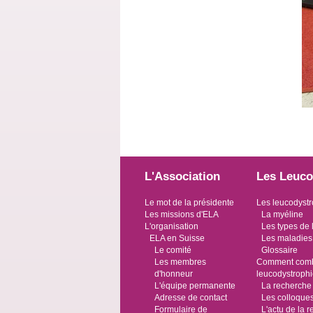
L'Association
Les Leuco
Le mot de la présidente
Les leucodystr
Les missions d'ELA
La myéline
L'organisation
Les types de 
ELA en Suisse
Les maladies
Le comité
Glossaire
Les membres
Comment comba
d'honneur
leucodystroph
L'équipe permanente
La recherche
Adresse de contact
Les colloque
Formulaire de
L'actu de la 