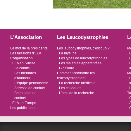
L'Association
Les Leucodystrophies
L
Le mot de la présidente
Les leucodystrophies, c'est quoi?
Me
Les missions d'ELA
La myéline
L
L'organisation
Les types de leucodystrophies
L
ELA en Suisse
Les maladies apparentées
L
Le comité
Glossaire
I
Les membres
Comment combattre les
Me
d'honneur
leucodystrophies?
L
L'équipe permanente
La recherche médicale
I
Adresse de contact
Les colloques
L
Formulaire de
L'actu de la recherche
To
contact
O
ELA en Europe
Les publications