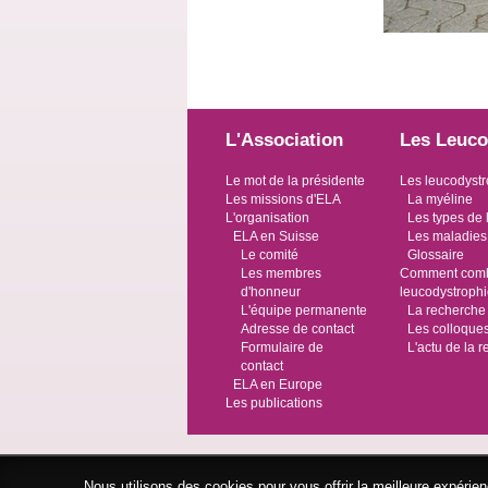
L'Association
Les Leuco
Le mot de la présidente
Les leucodystr
Les missions d'ELA
La myéline
L'organisation
Les types de 
ELA en Suisse
Les maladies
Le comité
Glossaire
Les membres
Comment comba
d'honneur
leucodystroph
L'équipe permanente
La recherche
Adresse de contact
Les colloque
Formulaire de
L'actu de la 
contact
ELA en Europe
Les publications
Nous utilisons des cookies pour vous offrir la meilleure expéri