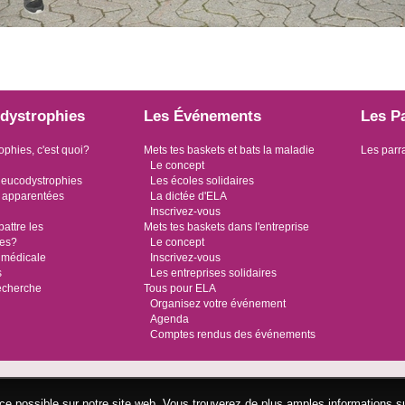
dystrophies
Les Événements
Les P
ophies, c'est quoi?
Mets tes baskets et bats la maladie
Les parr
Le concept
leucodystrophies
Les écoles solidaires
 apparentées
La dictée d'ELA
Inscrivez-vous
ttre les
Mets tes baskets dans l'entreprise
ies?
Le concept
 médicale
Inscrivez-vous
s
Les entreprises solidaires
recherche
Tous pour ELA
Organisez votre événement
Agenda
Comptes rendus des événements
ence possible sur notre site web. Vous trouverez de plus amples informations s