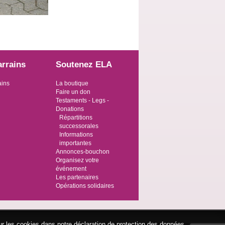
arrains
Soutenez ELA
ains
La boutique
Faire un don
Testaments - Legs -
Donations
Répartitions
successorales
Informations
importantes
Annonces-bouchon
Organisez votre
événement
Les partenaires
Opérations solidaires
ur les cookies dans notre déclaration de protection des données.