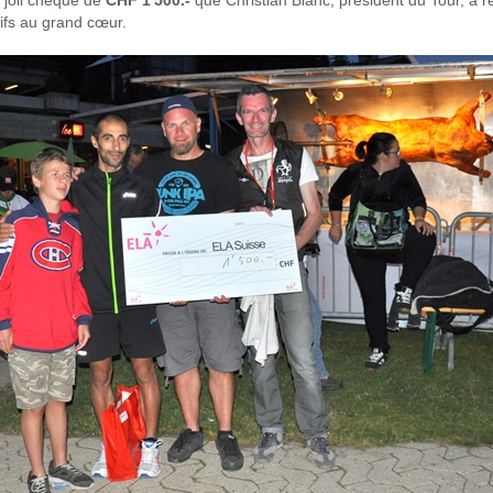
n joli chèque de
CHF 1'500.-
que Christian Blanc, président du Tour, a re
ifs au grand cœur.