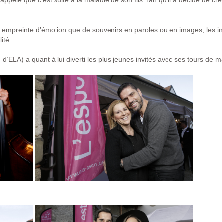
ppelé que c’est suite à la maladie de son fils Yan qu’il a décidé de créer
ussi empreinte d’émotion que de souvenirs en paroles ou en images, les i
ité.
 d’ELA) a quant à lui diverti les plus jeunes invités avec ses tours de m