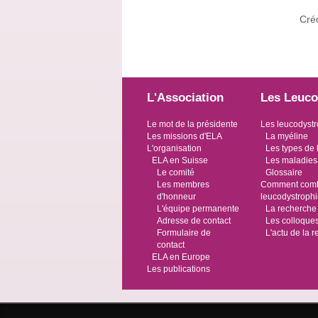
Créd
L'Association
Les Leuco
Le mot de la présidente
Les leucodystr
Les missions d'ELA
La myéline
L'organisation
Les types de 
ELA en Suisse
Les maladies
Le comité
Glossaire
Les membres
Comment comba
d'honneur
leucodystroph
L'équipe permanente
La recherche
Adresse de contact
Les colloque
Formulaire de
L'actu de la 
contact
ELA en Europe
Les publications