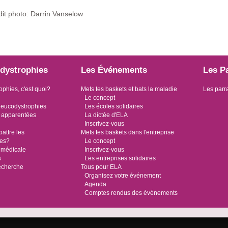
it photo: Darrin Vanselow
dystrophies
Les Événements
Les P
ophies, c'est quoi?
Mets tes baskets et bats la maladie
Les parr
Le concept
leucodystrophies
Les écoles solidaires
 apparentées
La dictée d'ELA
Inscrivez-vous
ttre les
Mets tes baskets dans l'entreprise
ies?
Le concept
 médicale
Inscrivez-vous
s
Les entreprises solidaires
recherche
Tous pour ELA
Organisez votre événement
Agenda
Comptes rendus des événements