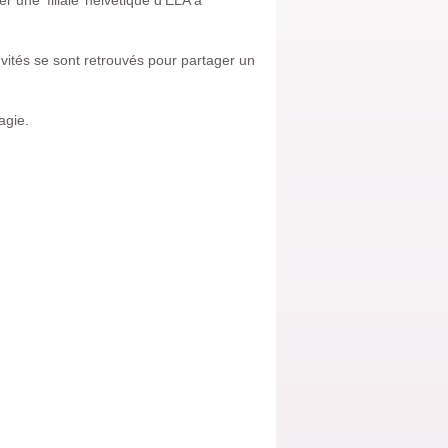
 une ‘filiale’ helvétique d’ELA à
nvités se sont retrouvés pour partager un
agie.