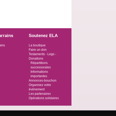
arrains
Soutenez ELA
ains
La boutique
Faire un don
Testaments - Legs -
Donations
Répartitions
successorales
Informations
importantes
Annonces-bouchon
Organisez votre
événement
Les partenaires
Opérations solidaires