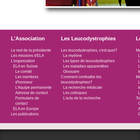
L'Association
Les Leucodystrophies
L
Le mot de la présidente
Les leucodystrophies, c'est quoi?
Me
Les missions d'ELA
La myéline
L
L'organisation
Les types de leucodystrophies
L
ELA en Suisse
Les maladies apparentées
L
Le comité
Glossaire
I
Les membres
Comment combattre les
Me
d'honneur
leucodystrophies?
L
L'équipe permanente
La recherche médicale
I
Adresse de contact
Les colloques
L
Formulaire de
L'actu de la recherche
To
contact
O
ELA en Europe
Les publications