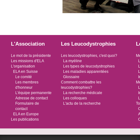
L'Association
Les Leucodystrophies
L
Le mot de la présidente
Les leucodystrophies, c'est quoi?
Me
Les missions d'ELA
La myéline
L
L'organisation
Les types de leucodystrophies
L
ELA en Suisse
Les maladies apparentées
L
Le comité
Glossaire
I
Les membres
Comment combattre les
Me
d'honneur
leucodystrophies?
L
L'équipe permanente
La recherche médicale
I
Adresse de contact
Les colloques
L
Formulaire de
L'actu de la recherche
To
contact
O
ELA en Europe
Les publications