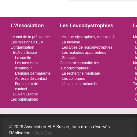
L'Association
Les Leucodystrophies
L
Le mot de la présidente
Les leucodystrophies, c'est quoi?
Me
Les missions d'ELA
La myéline
L
L'organisation
Les types de leucodystrophies
L
ELA en Suisse
Les maladies apparentées
L
Le comité
Glossaire
I
Les membres
Comment combattre les
Me
d'honneur
leucodystrophies?
L
L'équipe permanente
La recherche médicale
I
Adresse de contact
Les colloques
L
Formulaire de
L'actu de la recherche
To
contact
O
ELA en Europe
Les publications
© 2026 Association ELA Suisse, tous droits réservés
Réalisation :
Step One