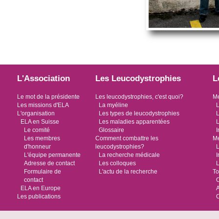
L'Association
Les Leucodystrophies
L
Le mot de la présidente
Les leucodystrophies, c'est quoi?
Me
Les missions d'ELA
La myéline
L
L'organisation
Les types de leucodystrophies
L
ELA en Suisse
Les maladies apparentées
L
Le comité
Glossaire
I
Les membres
Comment combattre les
Me
d'honneur
leucodystrophies?
L
L'équipe permanente
La recherche médicale
I
Adresse de contact
Les colloques
L
Formulaire de
L'actu de la recherche
To
contact
O
ELA en Europe
Les publications