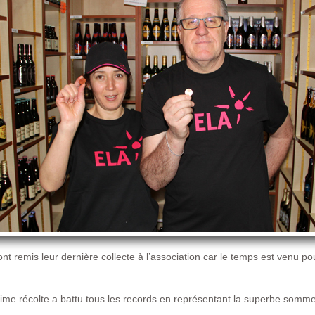
ont remis leur dernière collecte à l’association car le temps est venu p
ultime récolte a battu tous les records en représentant la superbe som