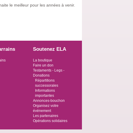
aite le meilleur pour les années à venir.
arrains
Soutenez ELA
ains
La boutique
Faire un don
Testaments - Legs -
Donations
Répartitions
successorales
Informations
importantes
Annonces-bouchon
Organisez votre
événement
Les partenaires
Opérations solidaires