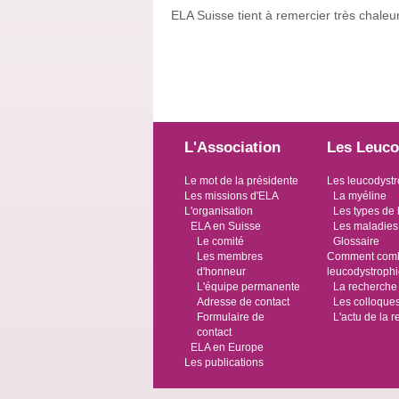
ELA Suisse tient à remercier très chaleu
L'Association
Les Leuco
Le mot de la présidente
Les leucodystr
Les missions d'ELA
La myéline
L'organisation
Les types de 
ELA en Suisse
Les maladies
Le comité
Glossaire
Les membres
Comment comba
d'honneur
leucodystroph
L'équipe permanente
La recherche
Adresse de contact
Les colloque
Formulaire de
L'actu de la 
contact
ELA en Europe
Les publications