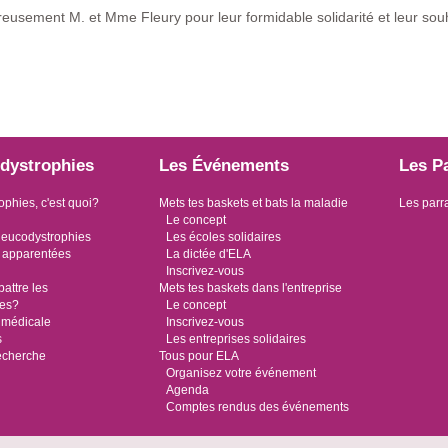
reusement M. et Mme Fleury pour leur formidable solidarité et leur souh
dystrophies
Les Événements
Les P
ophies, c'est quoi?
Mets tes baskets et bats la maladie
Les parr
Le concept
leucodystrophies
Les écoles solidaires
 apparentées
La dictée d'ELA
Inscrivez-vous
ttre les
Mets tes baskets dans l'entreprise
ies?
Le concept
 médicale
Inscrivez-vous
s
Les entreprises solidaires
recherche
Tous pour ELA
Organisez votre événement
Agenda
Comptes rendus des événements