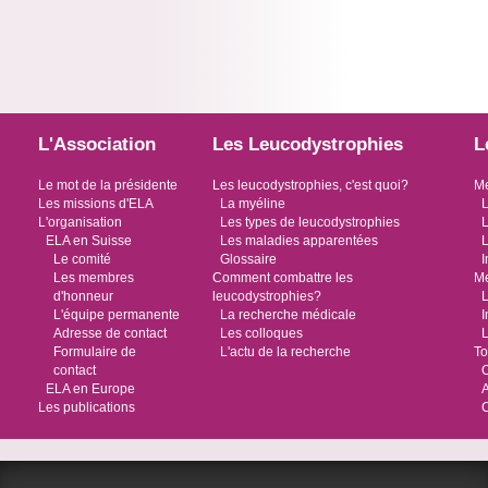
L'Association
Les Leucodystrophies
L
Le mot de la présidente
Les leucodystrophies, c'est quoi?
Me
Les missions d'ELA
La myéline
L
L'organisation
Les types de leucodystrophies
L
ELA en Suisse
Les maladies apparentées
L
Le comité
Glossaire
I
Les membres
Comment combattre les
Me
d'honneur
leucodystrophies?
L
L'équipe permanente
La recherche médicale
I
Adresse de contact
Les colloques
L
Formulaire de
L'actu de la recherche
To
contact
O
ELA en Europe
Les publications