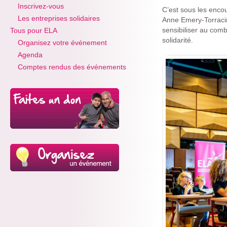
Inscrivez-vous
C’est sous les encou
Les entreprises solidaires
Anne Emery-Torracin
sensibiliser au comb
Tous pour ELA
solidarité.
Organisez votre événement
Agenda
Comptes rendus des événements