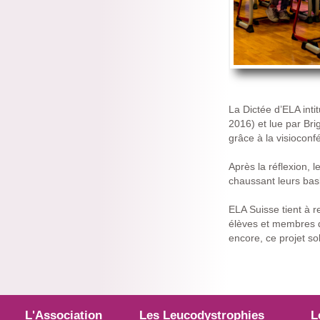
La Dictée d’ELA inti
2016) et lue par Bri
grâce à la visioconf
Après la réflexion, 
chaussant leurs bask
ELA Suisse tient à r
élèves et membres du
encore, ce projet sol
L'Association
Les Leucodystrophies
L