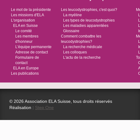
Le mot de la présidente
Les leucodystrophies, c'est quoi?
Me
Les missions d'ELA
La myéline
L
L'organisation
Les types de leucodystrophies
L
ELA en Suisse
Les maladies apparentées
L
Le comité
Glossaire
I
Les membres
Comment combattre les
Me
d'honneur
leucodystrophies?
L
L'équipe permanente
La recherche médicale
I
Adresse de contact
Les colloques
L
Formulaire de
L'actu de la recherche
To
contact
O
ELA en Europe
Les publications
© 2026 Association ELA Suisse, tous droits réservés
Réalisation :
Step One