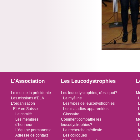
L'Association
Les Leucodystrophies
L
Le mot de la présidente
Les leucodystrophies, c'est quoi?
Me
Les missions d'ELA
La myéline
L
L'organisation
Les types de leucodystrophies
L
ELA en Suisse
Les maladies apparentées
L
Le comité
Glossaire
I
Les membres
Comment combattre les
Me
d'honneur
leucodystrophies?
L
L'équipe permanente
La recherche médicale
I
Adresse de contact
Les colloques
L