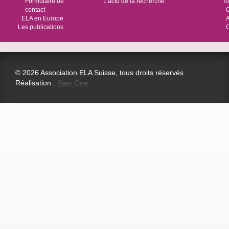
Formulaire de
L'actu de la recherche
To
contact
O
ELA en Europe
Les publications
© 2026 Association ELA Suisse, tous droits réservés
Réalisation :
Step One