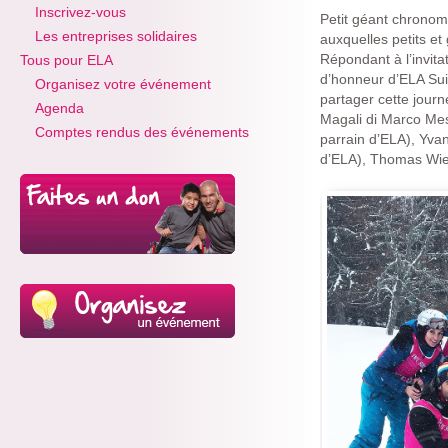
Inscrivez-vous
Petit géant chronomé
Les entreprises solidaires
auxquelles petits et
Répondant à l’invita
Tous pour ELA
d’honneur d’ELA Sui
Organisez votre événement
partager cette jour
Agenda
Magali di Marco Mes
Comptes rendus des événements
parrain d’ELA), Yvan
d’ELA), Thomas Wies