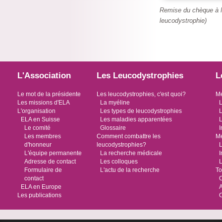
Remise du chèque à M
leucodystrophie)
L'Association
Les Leucodystrophies
L
Le mot de la présidente
Les leucodystrophies, c'est quoi?
Me
Les missions d'ELA
La myéline
L
L'organisation
Les types de leucodystrophies
L
ELA en Suisse
Les maladies apparentées
L
Le comité
Glossaire
I
Les membres
Comment combattre les
Me
d'honneur
leucodystrophies?
L
L'équipe permanente
La recherche médicale
I
Adresse de contact
Les colloques
L
Formulaire de
L'actu de la recherche
To
contact
O
ELA en Europe
Les publications