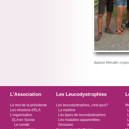
Baptiste Métrailler (orga
L'Association
Les Leucodystrophies
L
Le mot de la présidente
Les leucodystrophies, c'est quoi?
Me
Les missions d'ELA
La myéline
L
L'organisation
Les types de leucodystrophies
L
ELA en Suisse
Les maladies apparentées
L
Le comité
Glossaire
I